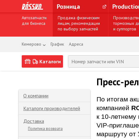
Розница
Producti
Автозапчасти
Продажа физическим
Производств
для бизнеса
лицам, рекомендации
тормозных д
по выбору запчастей
и суппортов
Кемерово
График
Адреса
Каталоги
Пресс-рел
О компании
По итогам ак
компанией
R
Каталоги производителей
к 10-летнем
Доставка
VIP-приглаше
Политика возврата
маршруту от 