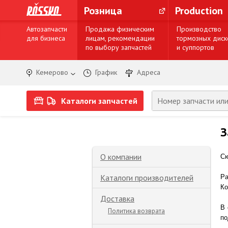
Розница
Production
Автозапчасти
Продажа физическим
Производство
для бизнеса
лицам, рекомендации
тормозных диск
по выбору запчастей
и суппортов
Кемерово
График
Адреса
Каталоги запчастей
З
О компании
Сю
Каталоги производителей
Ра
Ко
Доставка
В 
Политика возврата
по