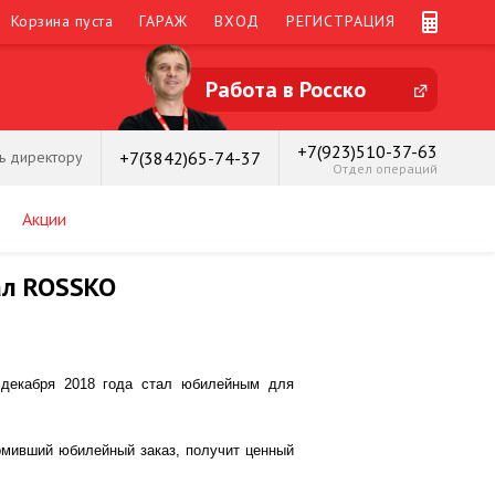
Корзина пуста
ГАРАЖ
ВХОД
РЕГИСТРАЦИЯ
Работа в Росско
+7(923)510-37-63
+7(3842)65-74-37
ь директору
Отдел операций
Акции
ал ROSSKO
 декабря 2018 года стал юбилейным для
мивший юбилейный заказ, получит ценный