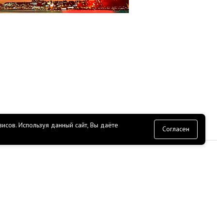
исов.
Используя данный сайт, Вы даёте
согласие
Согласен
СЕРВИС
Доставка
Оплата
Прайс лист
ение
API
О гараже ROSSKO
ЭДО