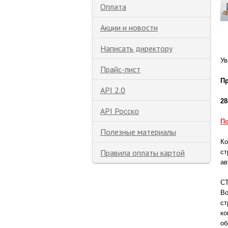
Оплата
Акции и новости
Написать директору
Ув
Прайс-лист
Пр
API 2.0
28
API Росско
П
Полезные материалы
Ко
Правила оплаты картой
ст
ав
СТ
Во
ст
к
об