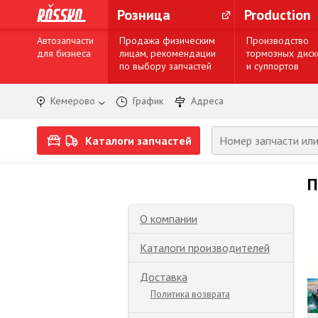
Розница
Production
Автозапчасти
Продажа физическим
Производство
для бизнеса
лицам, рекомендации
тормозных диск
по выбору запчастей
и суппортов
Кемерово
График
Адреса
Каталоги запчастей
П
О компании
Каталоги производителей
Доставка
Политика возврата