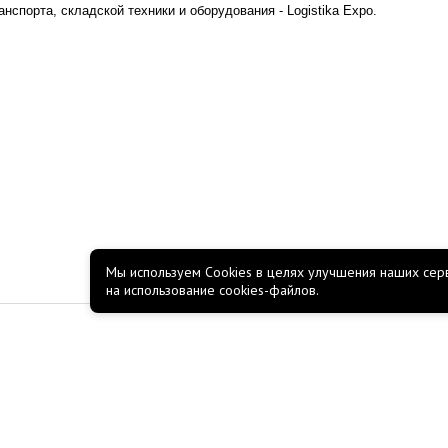
анспорта, складской техники и оборудования - Logistika Expo.
Мы используем Cookies в целях улучшения наших серв
на использование cookies-файлов.
КОМПАНИЯ
О компании
Новости
Акции
Работа в Росско
Полезные материалы
Пользовательское соглаш
Политика обработки персональных данных