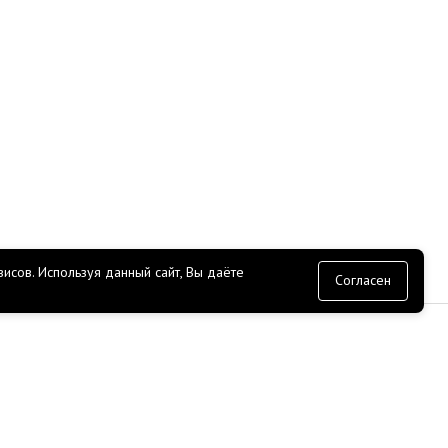
исов.
Используя данный сайт, Вы даёте
согласие
Согласен
СЕРВИС
Доставка
Оплата
Прайс лист
ение
API
О гараже ROSSKO
ЭДО