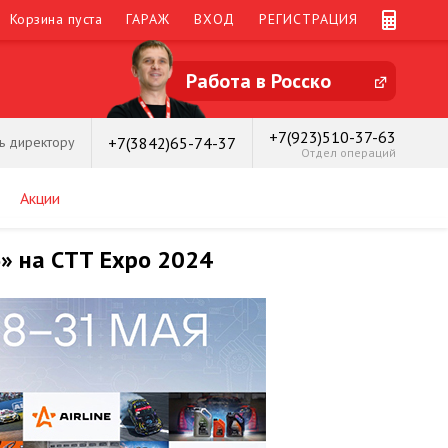
Корзина пуста
ГАРАЖ
ВХОД
РЕГИСТРАЦИЯ
Работа в Росско
+7(923)510-37-63
+7(3842)65-74-37
ь директору
Отдел операций
Акции
» на СТТ Expo 2024