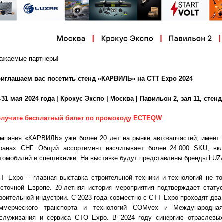
ажаемые партнеры!
иглашаем вас посетить стенд «КАРВИЛЬ» на СТТ Expo 2024
-31 мая 2024 года | Крокус Экспо | Москва | Павильон 2, зал 11, стенд
олучите бесплатный билет по промокоду ECTEQW
мпания «КАРВИЛЬ» уже более 20 лет на рынке автозапчастей, имеет 
ранах СНГ. Общий ассортимент насчитывает более 24.000 SKU, вк
томобилей и спецтехники. На выставке будут представлены бренды LUZ
Т Expo – главная выставка строительной техники и технологий не то
сточной Европе. 20-летняя история мероприятия подтверждает стат
роительной индустрии. С 2023 года совместно с СТТ Expo проходят дв
оммерческого транспорта и технологий COMvex и Международная
служивания и сервиса СTO Expo. В 2024 году синергию отраслевых