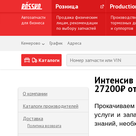
Розница
Producti
Автозапчасти
Продажа физическим
Производств
для бизнеса
лицам, рекомендации
тормозных д
по выбору запчастей
и суппортов
Кемерово
График
Адреса
Каталоги
Интенсив 
27200₽ от
О компании
Прокачиваем 
Каталоги производителей
услуги и зап
Доставка
знаний, необ
Политика возврата