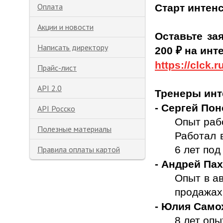
Оплата
Старт интен
Акции и новости
Оставьте за
Написать директору
200
₽
на инт
https://clck.
Прайс-лист
API 2.0
Тренеры инт
- Сергей По
API Росско
Опыт раб
Полезные материалы
Работал 
6 лет по
Правила оплаты картой
- Андрей Па
Опыт в ав
продажах
- Юлия Само
8 лет опы