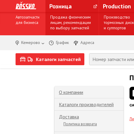
Розница
Production
Автозапчасти
Продажа физическим
Производство
для бизнеса
лицам, рекомендации
тормозных диск
по выбору запчастей
и суппортов
Кемерово
График
Адреса
Каталоги запчастей
П
О компании
Каталоги производителей
Доставка
Ли
Политика возврата