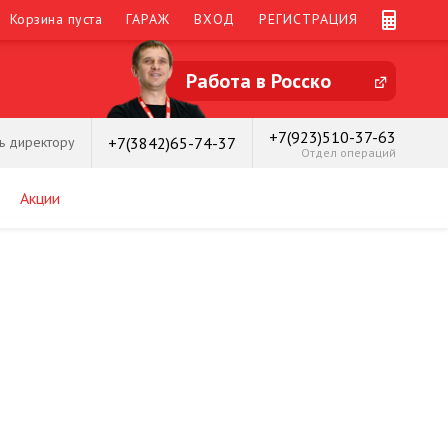
Корзина пуста
ГАРАЖ
ВХОД
РЕГИСТРАЦИЯ
Работа в Росско
+7(923)510-37-63
+7(3842)65-74-37
ь директору
Отдел операций
Акции