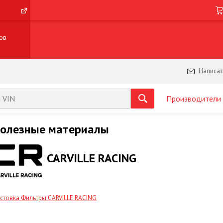
ов
Написат
Производители
олезные материалы
CARVILLE RACING
стовка Фильтры CARVILLE RACING